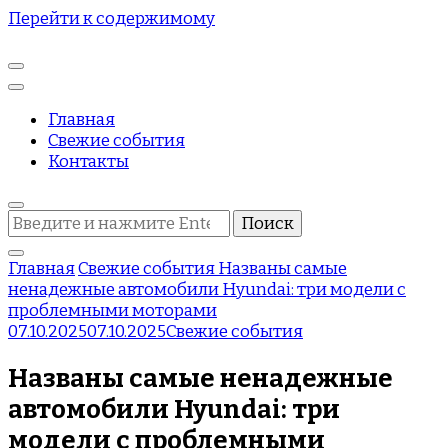
Перейти к содержимому
Главная
Свежие события
Контакты
Ищите
что-
то?
Главная
Свежие события
Названы самые
ненадежные автомобили Hyundai: три модели с
проблемными моторами
07.10.2025
07.10.2025
Свежие события
Названы самые ненадежные
автомобили Hyundai: три
модели с проблемными